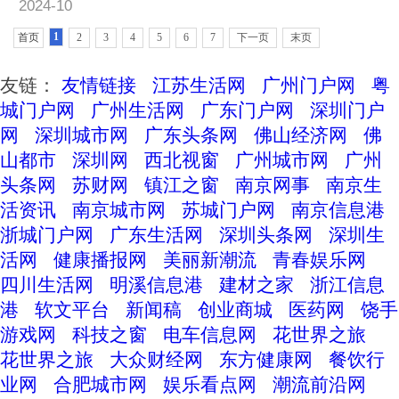
2024-10
1
首页
2
3
4
5
6
7
下一页
末页
友链：
友情链接
江苏生活网
广州门户网
粤
城门户网
广州生活网
广东门户网
深圳门户
网
深圳城市网
广东头条网
佛山经济网
佛
山都市
深圳网
西北视窗
广州城市网
广州
头条网
苏财网
镇江之窗
南京网事
南京生
活资讯
南京城市网
苏城门户网
南京信息港
浙城门户网
广东生活网
深圳头条网
深圳生
活网
健康播报网
美丽新潮流
青春娱乐网
四川生活网
明溪信息港
建材之家
浙江信息
港
软文平台
新闻稿
创业商城
医药网
饶手
游戏网
科技之窗
电车信息网
花世界之旅
花世界之旅
大众财经网
东方健康网
餐饮行
业网
合肥城市网
娱乐看点网
潮流前沿网