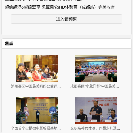
超值超混o越级驾享 凯翼昆仑iHD体验营（成都站）完美收官
进入该频道
焦点
泸州赛区中国最美妈妈公益评选大赛新闻发布会暨首场海
成都赛区“小肽洋杯”中国最美妈妈公益评选大赛首场海
全国首个火锅微电影拍摄基地挂牌《天方夜谭之耍爷闯江
文明精神强体魂，巴蜀少儿逞英豪