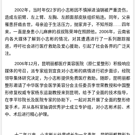
2002年，当时年仅2岁的小志彬因不慎掉进油锅被严重烫伤，
造成左前臂、左上臂、左胸、左颜面部皮肤组织粘连。同年，父亲
罹患肝癌去世，母亲迫于生活压力，抛家弃子，不知所踪……四年
来，一直是身患小儿麻痹的叔叔陈荣坤在照顾他。2006年，云南省
内各大媒体了解到小志彬的情况，对其遭遇进行了一系列跟踪报
道，呼吁社会进行医疗救助及爱心援助，引起了社会各界的广泛关
注。
2006年12月，昆明丽都医疗美容医院（原仁爱整形）积极响应
媒体的号召，派专家组到宜良对小志彬的病情进行初步面诊，经院
领导集体研究决定，为小志彬提供免费医疗救助。随即，昆明丽都
整形邀请了中华医学会医学美容分会主任委员李世荣教授和中国整
形修复权威专家杨东运副教授来到昆明，给予了全面的技术指导，
在李平珍院长及医院专家的协助下，一起对其开展了全面的整形修
复手术，并从各科室抽调优秀护士成立专护组，对小志彬术前、术
中、术后进行精心护理。
十二年以来，小志彬从幼童成长为一名青年，昆明丽都整形为