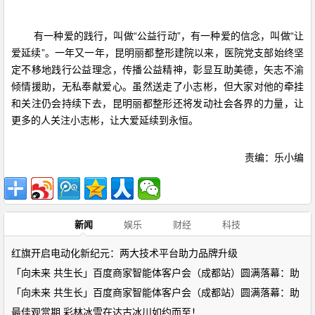
有一种爱的践行，叫做“公益行动”，有一种爱的信念，叫做“让
爱延续”。一年又一年，昆明丽都整形建院以来，医院党支部始终坚
定不移地践行公益理念，传播公益精神，彰显互助美德，矢志不渝
倾情援助，无私奉献爱心。虽然送走了小志彬，但大家对他的牵挂
和关注仍会持续下去，昆明丽都整形还将发动社会各界的力量，让
更多的人关注小志彬，让大爱延续到永恒。
责编：乐小编
新闻
娱乐
财经
科技
红旗开启电动化新纪元：两大技术平台助力品牌升级
「向未来 共生长」百度商家智能体客户会（成都站）圆满落幕：助
「向未来 共生长」百度商家智能体客户会（成都站）圆满落幕：助
最佳观赏期 彩林冰雪在达古冰川如约而至！