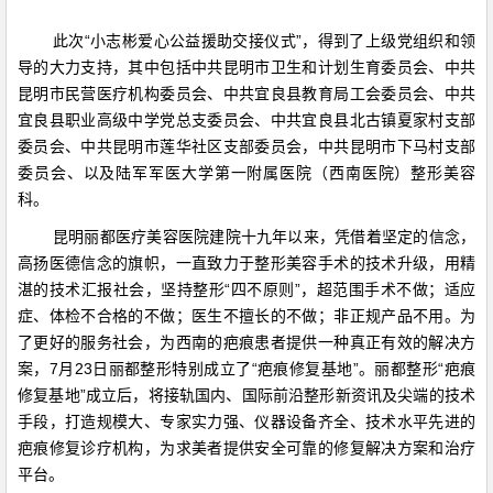
此次“小志彬爱心公益援助交接仪式”，得到了上级党组织和领
导的大力支持，其中包括中共昆明市卫生和计划生育委员会、中共
昆明市民营医疗机构委员会、中共宜良县教育局工会委员会、中共
宜良县职业高级中学党总支委员会、中共宜良县北古镇夏家村支部
委员会、中共昆明市莲华社区支部委员会，中共昆明市下马村支部
委员会、以及陆军军医大学第一附属医院（西南医院）整形美容
科。
昆明丽都医疗美容医院建院十九年以来，凭借着坚定的信念，
高扬医德信念的旗帜，一直致力于整形美容手术的技术升级，用精
湛的技术汇报社会，坚持整形“四不原则”，超范围手术不做；适应
症、体检不合格的不做；医生不擅长的不做；非正规产品不用。为
了更好的服务社会，为西南的疤痕患者提供一种真正有效的解决方
案，7月23日丽都整形特别成立了“疤痕修复基地”。丽都整形“疤痕
修复基地”成立后，将接轨国内、国际前沿整形新资讯及尖端的技术
手段，打造规模大、专家实力强、仪器设备齐全、技术水平先进的
疤痕修复诊疗机构，为求美者提供安全可靠的修复解决方案和治疗
平台。