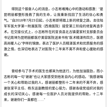
得到这个振奋人心的消息，小志彬难掩心中的激动和感激：“是
昆明丽都整形挽救了我的生命，让我重新找回了生活的信心和勇
气。”自2018年7月23日起，小志彬即将踏上新的修复之路，去往陆
军军医大学第一附属医院（西南医院）接受第三阶段的修复再造手
术。在交接仪式上，小志彬所在的宜良县北古镇夏家村支部委员会
书记周坤为昆明丽都医疗美容医院送来书有“医术精湛传四方，医德
高尚暖人心”字样的锦旗，表达了医护人员精湛医术和优质服务的感
激之情，也深切地表达了对医院十二年来不离不弃和爱心援助的感
谢。
曾经参与了手术的医生也都来为他送行，为他加油鼓劲，而小
志彬的每一句“谢谢”也让大家感受到他发自内心的感动。“我感谢每
一个关心和帮助过我的人，感谢丽都整形十二年来的不离不弃，感
谢张家平主任、杨东运副教授的爱心接力，感谢各级党组织对我的
成长的深切关心，感谢每一位医护人员对我提供的帮助，十二年
来，谢谢你们一直都在……”