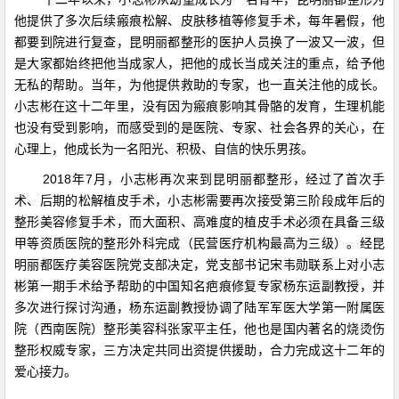
他提供了多次后续瘢痕松解、皮肤移植等修复手术，每年暑假，他
都要到院进行复查，昆明丽都整形的医护人员换了一波又一波，但
是大家都始终把他当成家人，把他的成长当成关注的重点，给予他
无私的帮助。当年，为他提供救助的专家，也一直关注他的成长。
小志彬在这十二年里，没有因为瘢痕影响其骨骼的发育，生理机能
也没有受到影响，而感受到的是医院、专家、社会各界的关心，在
心理上，他成长为一名阳光、积极、自信的快乐男孩。
2018年7月，小志彬再次来到昆明丽都整形，经过了首次手
术、后期的松解植皮手术，小志彬需要再次接受第三阶段成年后的
整形美容修复手术，而大面积、高难度的植皮手术必须在具备三级
甲等资质医院的整形外科完成（民营医疗机构最高为三级）。经昆
明丽都医疗美容医院党支部决定，党支部书记宋韦勋联系上对小志
彬第一期手术给予帮助的中国知名疤痕修复专家杨东运副教授，并
多次进行探讨沟通，杨东运副教授协调了陆军军医大学第一附属医
院（西南医院）整形美容科张家平主任，他也是国内著名的烧烫伤
整形权威专家，三方决定共同出资提供援助，合力完成这十二年的
爱心接力。