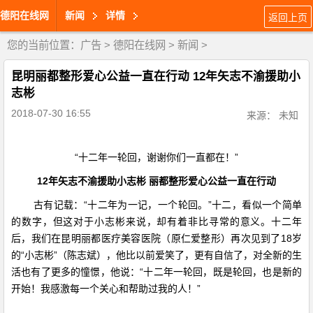
德阳在线网
新闻
详情
返回上页
您的当前位置：
广告
>
德阳在线网
>
新闻
>
昆明丽都整形爱心公益一直在行动 12年矢志不渝援助小
志彬
2018-07-30 16:55
来源： 未知
“十二年一轮回，谢谢你们一直都在！”
12
年矢志不渝援助小志彬
丽都整形爱心公益一直在行动
古有记载：“十二年为一记，一个轮回。”十二，看似一个简单
的数字，但这对于小志彬来说，却有着非比寻常的意义。十二年
后，我们在昆明丽都医疗美容医院（原仁爱整形）再次见到了
18
岁
的“小志彬”（陈志斌），他比以前爱笑了，更有自信了，对全新的生
活也有了更多的憧憬，他说：“十二年一轮回，既是轮回，也是新的
开始！我感激每一个关心和帮助过我的人！”