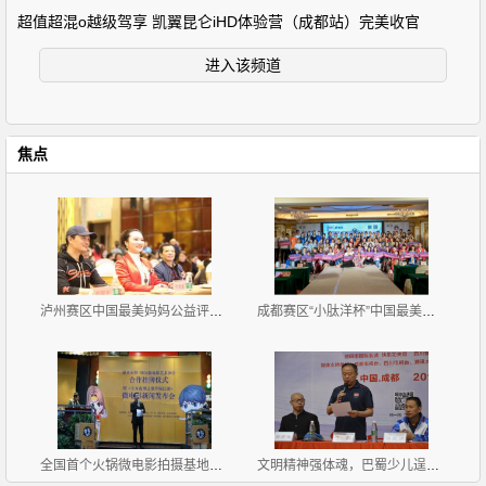
超值超混o越级驾享 凯翼昆仑iHD体验营（成都站）完美收官
进入该频道
焦点
泸州赛区中国最美妈妈公益评选大赛新闻发布会暨首场海
成都赛区“小肽洋杯”中国最美妈妈公益评选大赛首场海
全国首个火锅微电影拍摄基地挂牌《天方夜谭之耍爷闯江
文明精神强体魂，巴蜀少儿逞英豪