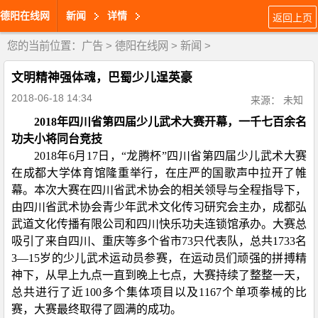
德阳在线网
新闻
详情
返回上页
您的当前位置：
广告
>
德阳在线网
>
新闻
>
文明精神强体魂，巴蜀少儿逞英豪
2018-06-18 14:34
来源： 未知
2018年四川省第四届少儿武术大赛开幕，一千七百余名
功夫小将同台竞技
2018年6月17日，“龙腾杯”四川省第四届少儿武术大赛
在成都大学体育馆隆重举行，在庄严的国歌声中拉开了帷
幕。本次大赛在四川省武术协会的相关领导与全程指导下，
由四川省武术协会青少年武术文化传习研究会主办，成都弘
武道文化传播有限公司和四川快乐功夫连锁馆承办。大赛总
吸引了来自四川、重庆等多个省市73只代表队，总共1733名
3—15岁的少儿武术运动员参赛，在运动员们顽强的拼搏精
神下，从早上九点一直到晚上七点，大赛持续了整整一天，
总共进行了近100多个集体项目以及1167个单项拳械的比
赛，大赛最终取得了圆满的成功。