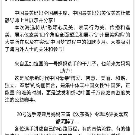
中国最美妈妈全国副主席、中国最美妈妈美仪美态杜依
静导师上台展示并分享！
本次海选将从“歌颂心灵美、表现行为美、传播和谐
美、展示仪态美”四个角度全面塑造和展示“泸州最美妈妈”的
大美所在以及在实现“中国梦”过程中的如歌岁月。大赛吸引
了海内外人士的关注和参与！
来自孟加拉国的一号妈妈选手的干儿子，也前来为妈妈
助力！
这是展示新时代中国母亲“博爱、智慧、美丽、和谐、
独立、奉献”的绚丽舞台，是集中体现中国女性“中国梦，正
能量”的唯美时刻，更是激发和感动中国千万家庭高密度关
注的公益赛事。
20号选手漆建月妈妈表演《泼茶香》令现场评委嘉宾
都沉醉了…
各位选手讲述自己的心路历程，有的真情流露、有的慷