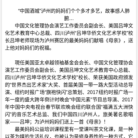
“中国酒城”泸州的妈妈们个个多才多艺，故事感人肺
腑…
中国文化管理协会演艺工作委员会副会长、美国吕坤文
化艺术教育中心总裁、四川泸州“吕坤华侨文化艺术学校”校
长吕坤老师现场为泸州赛区的最美妈妈们献唱《母亲》，送
上他对妈妈们的祝福。
現任美国亚太卓越领袖基金会会长、中国文化管理协会
演艺工作委员会副会长、美国吕坤文化艺术教育中心总裁、
四川泸州“吕坤华侨文化艺术学校”校长、荣获美国政府颁发
的“世界杰出艺术家”大奖、首届美国一带一路大型活动总导
演、纽约时报广场“旗袍快闪”总策划、2017纽约时报广场一
年一度的盛大跨年倒计时晚会“中国元素”节目总导演、2017
年中国中央电视台春节联欢晚会纽约联合国“福满五大洲快
闪”的音乐艺术总监、我们中国四川泸州人，旅美著名歌唱
家——吕坤；为泸州妈妈们送上一首《母亲》！
最美妈妈公益培训课程里有一堂课叫茶文化课，是一种
以茶为媒的生活礼仪，也被认为是修身养性的一种方式，它