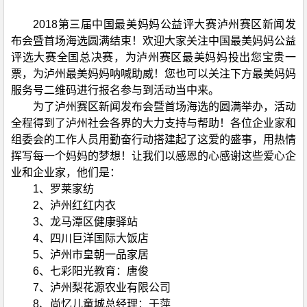
2018第三届中国最美妈妈公益评大赛泸州赛区新闻发
布会暨首场海选圆满结束！欢迎大家关注中国最美妈妈公益
评选大赛全国总决赛，为泸州赛区最美妈妈投出您宝贵一
票，为泸州最美妈妈呐喊助威！您也可以关注下方最美妈妈
服务号二维码进行报名参与到活动当中来。
为了泸州赛区新闻发布会暨首场海选的圆满举办，活动
全程得到了泸州社会各界的大力支持与帮助！各位企业家和
组委会的工作人员用勤奋行动搭建起了这爱的盛事，用热情
挥写每一个妈妈的梦想！让我们以感恩的心感谢这些爱心企
业和企业家，他们是：
1、罗莱家纺
2、泸州红红内衣
3、龙马潭区健康驿站
4、四川巨洋国际大饭店
5、泸州市皇朝一品家居
6、七彩阳光教育：唐俊
7、泸州梨花源农业有限公司
8、尚忆儿童城总经理：于萍