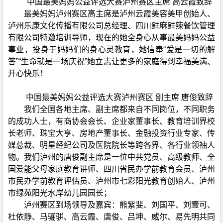
中国最美妈妈公益评选大赛泸州赛区主席 高云霞致辞
最美妈妈泸州赛区高主席是泸州云霞美容美甲创始人、
泸州乐康文化传播有限公司总经理、四川鲜麻鲜辣餐饮管理
有限公司特邀培训导师，现在的她全身心从事最美妈妈公益
事业，投身于妈妈们的身心灵教育，她信奉“爱是一切的解
答”“生命就是一场庆祝”她立志让更多的家庭得到幸福美满、
开心快乐！
中国最美妈妈公益评选大赛泸州赛区 副主席 唐俊致辞
我们全国各地主席、副主席都来自不同岗位，不同职务
的成功人士，有商协会会长、企业家董事长、教育培训界校
长老师、珠宝大亨、房地产董事长、金融投资行业专家、传
媒总裁、明星经纪公司及医院院长等跨各界、各行业领袖人
物。我们泸州的唐俊副主席是一位中共党员、高级教师、全
国爱能父母家庭教育讲师、四川省民办学前教育会员、泸州
市民办学前教育评估员、泸州市七彩阳光教育创始人、泸州
市绿苑阳光水岸幼儿园园长；
泸州赛区到场领导及嘉宾：熊紫斐、刘国平、刘壹可、
杜依静、马骊骈、高云霞、唐俊、吕坤、威尔、易先明共同