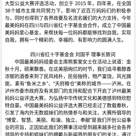
大型公益大赛评选活动，创立于 2015 年，四年来，在全国
38个城市主席共同努力下，影响了近百万妈妈们的积极参
与，同时也得到了各界政要及名流名媛们的大力支持，今年
最美妈妈在四川与四川省红十字基金会合作，成立了中国最
美妈妈爱心基金，来帮扶每一位妈妈都能够找到自我，实现
自我，拥有一个精彩的、幸福的、有影响力的圆满人生。
四川省红十字基金会 刘国平 理事长致词
中国最美妈妈组委会主席熊紫斐女士在活动上说道：金
秋十月，硕果飘香。在这美丽绚烂的时节，我们追寻着醇香
浓郁的酒香来到了民风纯朴，民俗独特，物产富饶，风光旖
旎，素有“鱼米之乡”、“天府粮仓”美称的城市——泸洲。在
泸州市委市政府及有关部门的支持和配合下开启了泸州最美
妈妈公益评选大赛，为弘扬中华传统文化和美德感到特欣慰
特自豪。中国最美妈妈公益评选大赛已经走过了数载春秋，
引发了海内外无数姐妹们的热情参与和关注，大赛所倡导的
“博爱、智慧、美丽、和谐、独立、奉献”是我们开创公益事
业的宗旨，正因如此我们的赛事活动受到越来越多社会各界
领导的支持和姐妹们的拥戴与新闻界的朋友们的关注，通过