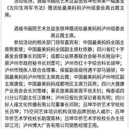
活动现场，酒城书画院艺术总监张铁坤也带来一幅墨宝
《左印生将军书法》赠送给最美妈妈泸州组委会高云霞主
席。
酒城书画院艺术总监张铁坤赠送给最美妈妈泸州组委会
高云霞主席。
参加活动的相关部门领导嘉宾有：中国最美妈妈全国主
席熊紫斐；中国最美妈妈全国副主席杜依静；四川省红十字
基金会理事长刘国平；成都公益慈善联合会秘书长税益中；
原泸州市政府秘书长刘壹可；泸州市红十字综合科长胡坤；
泸州市残疾人联合会理事、保留副县级待遇干部马骊骈；中
国最美妈妈泸州地区主席高云霞；中国最美妈妈泸州地区副
主席唐俊；中国最美妈妈成都地区主席万廷燕；四川大健康
产业商会会长刘雪峰；著名旅美画家周平珖夫妇；梅泰诺四
川分公司副主任汪春林；泸州日报社资深记者易先明；四川
好人缘文化传播有限公司董事长邓刚；吕坤华侨艺术学校校
长吕坤；T5空间艺体培训机构连锁品牌创始人威尔；吕坤
华侨艺术学校校长助理胥林；吕坤华侨艺术学校校长办主任
邱江河；泸州博大广告有限公司销售经理王雨。