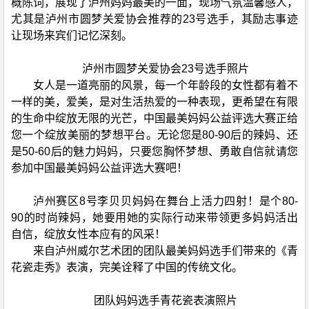
概陈词，展现了泸州妈妈最美的一面，现场气氛温馨感人，
尤其是泸州市圆梦关爱协会推荐的23号选手，其励志事迹
让现场来宾们记忆深刻。
泸州市圆梦关爱协会23号选手照片
女人是一道亮丽的风景，每一个年龄段的女性都有着不
一样的美，爱美，是对生活热爱的一种表现，更希望在有限
的生命中绽放无限的光芒，中国最美妈妈公益评选大赛正给
您一个绽放美丽的梦想平台。无论您是80-90后的辣妈、还
是50-60后的魅力妈妈，只要您胸怀梦想、勇敢自信就请您
参加中国最美妈妈公益评选大赛吧！
泸州赛区8号李贝贝妈妈在舞台上活力四射！是个80-
90的时尚辣妈，她要用她的实际行动来带领更多妈妈活出
自信，绽放女性本应有的风采！
来自泸州威尔艺术团的团队最美妈妈选手们带来的《青
花瓷走秀》表演，完美诠释了中国的传统文化。
团队妈妈选手青花瓷表演照片