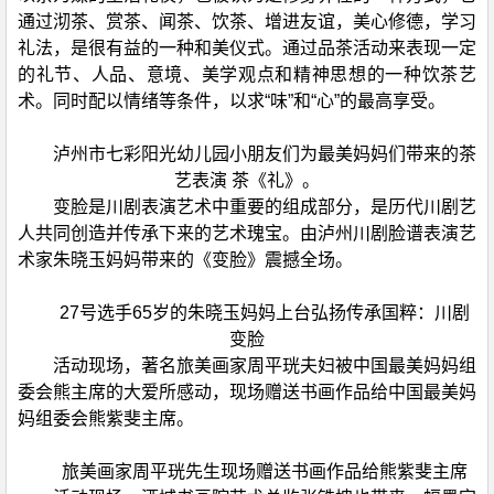
通过沏茶、赏茶、闻茶、饮茶、增进友谊，美心修德，学习
礼法，是很有益的一种和美仪式。通过品茶活动来表现一定
的礼节、人品、意境、美学观点和精神思想的一种饮茶艺
术。同时配以情绪等条件，以求“味”和“心”的最高享受。
泸州市七彩阳光幼儿园小朋友们为最美妈妈们带来的茶
艺表演 茶《礼》。
变脸是川剧表演艺术中重要的组成部分，是历代川剧艺
人共同创造并传承下来的艺术瑰宝。由泸州川剧脸谱表演艺
术家朱晓玉妈妈带来的《变脸》震撼全场。
27号选手65岁的朱晓玉妈妈上台弘扬传承国粹：川剧
变脸
活动现场，著名旅美画家周平珖夫妇被中国最美妈妈组
委会熊主席的大爱所感动，现场赠送书画作品给中国最美妈
妈组委会熊紫斐主席。
旅美画家周平珖先生现场赠送书画作品给熊紫斐主席