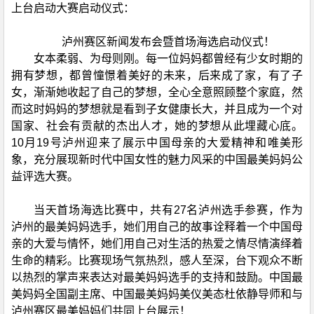
上台启动大赛启动仪式：
泸州赛区新闻发布会暨首场海选启动仪式！
女本柔弱、为母则刚。每一位妈妈都曾经有少女时期的
拥有梦想，都曾憧憬着美好的未来，后来成了家，有了子
女，渐渐她收起了自己的梦想，全心全意照顾整个家庭，然
而这时妈妈的梦想就是看到子女健康长大，并且成为一个对
国家、社会有贡献的杰出人才，她的梦想从此埋藏心底。
10月19号泸州迎来了展示中国母亲的大爱精神和唯美形
象，充分展现新时代中国女性的魅力风采的中国最美妈妈公
益评选大赛。
当天首场海选比赛中，共有27名泸州选手参赛，作为
泸州的最美妈妈选手，她们用自己的故事诠释着一个中国母
亲的大爱与情怀，她们用自己对生活的热爱之情尽情演绎着
生命的精彩。比赛现场气氛热烈，感人至深，台下观众不断
以热烈的掌声来表达对最美妈妈选手的支持和鼓励。中国最
美妈妈全国副主席、中国最美妈妈美仪美态杜依静导师和与
泸州赛区最美妈妈们共同上台展示！