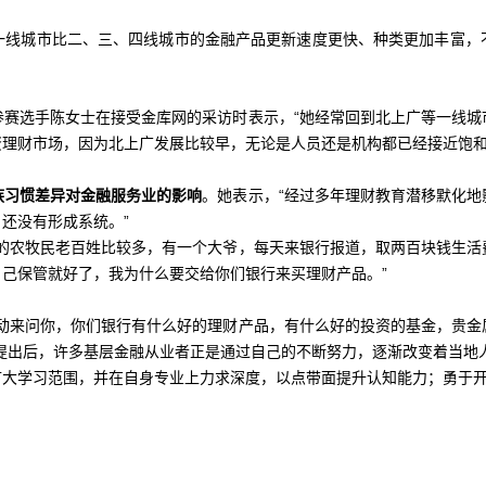
一线城市比二、三、四线城市的金融产品更新速度更快、种类更加丰富，
参赛选手陈女士在接受金库网的采访时表示，“她经常回到北上广等一线城
理财市场，因为北上广发展比较早，无论是人员还是机构都已经接近饱和
族习惯差异对金融服务业的影响
。她表示，“经过多年理财教育潜移默化
还没有形成系统。”
地的农牧民老百姓比较多，有一个大爷，每天来银行报道，取两百块钱生活
己保管就好了，我为什么要交给你们银行来买理财产品。”
主动来问你，你们银行有什么好的理财产品，有什么好的投资的基金，贵金
提出后，许多基层金融从业者正是通过自己的不断努力，逐渐改变着当地
扩大学习范围，并在自身专业上力求深度，以点带面提升认知能力；勇于