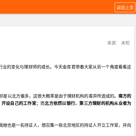
返回上页
来源： 未知
行业的变化与理财师的成长。今天金库君带着大家从另一个角度看看这
却是以北方偏多，这很大概率是由于理财机构的差异所造成的。
南方的
，开设自己的工作室
；而
北方依然以银行、第三方理财的机构从业者为
诉我她也是一名持证人，想召集一些北京地区的持证人开立工作室，并向