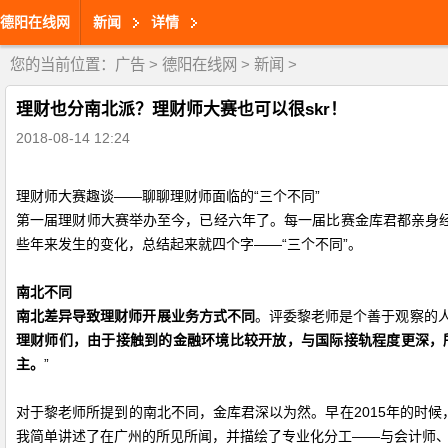
德阳在线网
新闻
详情
您的当前位置：
广告
>
德阳在线网
>
新闻
>
理财也分南北派？理财师大赛也可以很skr！
2018-08-14 12:24
理财师大赛趣谈——聊聊理财师面临的“三个不同”
第一届理财师大赛举办至今，已经六年了。每一届比赛金库君都亲身
些年来发生的变化，总结起来就四个字——“三个不同”。
南北不同
南北差异导致理财师开展业务方式不同
。评委黎老师是个善于观察的
理财师们，由于接触到的金融环境比较开放，与国际接轨程度更深，所
主。
”
对于黎老师所提到的南北不同，金库君深以为然。早在2015年的时
我简单讲述了在广州的所见所闻，并描绘了专业化分工——与会计师