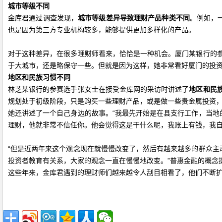
城市等级不同
金库君通过调查发现，
城市等级差异导致理财产品种类不同
。例如，
也是因为第三方专业机构较多，能够提供更加多样化的产品。
对于这种差异，在很多理财师看来，恰恰是一种机会。厦门某银行的
于大城市，还是略保守一些。但就是因为这样，她非常看好厦门的投资
地区和民族习惯不同
林芝某银行的参赛选手张女士在接受金库网的采访时讲述了
地区和民
规划处于初级阶段，只是购买一些理财产品，或是做一些贵金属投资，
她还讲述了一个自己身边的故事。“我最先开始是在县支行工作，当
理财，他就非常不信任你。他会觉得这是干什么呢，我账上有钱，我自
“但是近两年来这个观念现在就慢慢改变了，然后有越来越多的群众
投资者教育有关系，大家的观念一直在慢慢地改变。”普惠金融的概念
这些年来，金库君遇到的理财师们越来越令人刮目相看了，他们不断