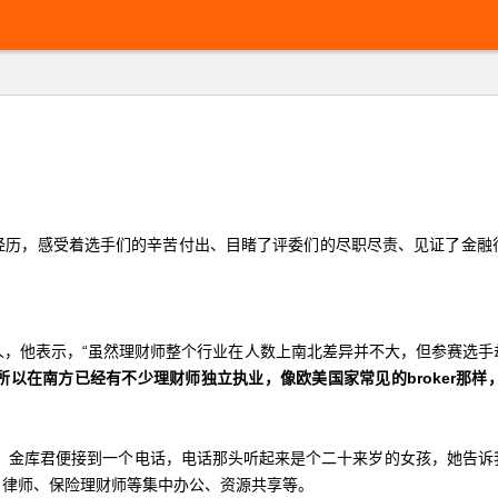
经历，感受着选手们的辛苦付出、目睹了评委们的尽职尽责、见证了金融
人，他表示，“虽然理财师整个行业在人数上南北差异并不大，但参赛选手
以在南方已经有不少理财师独立执业，像欧美国家常见的broker那样
候，金库君便接到一个电话，电话那头听起来是个二十来岁的女孩，她告
、律师、保险理财师等集中办公、资源共享等。