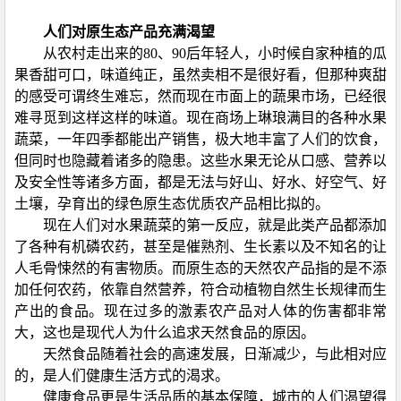
人们对原生态产品充满渴望
从农村走出来的80、90后年轻人，小时候自家种植的瓜
果香甜可口，味道纯正，虽然卖相不是很好看，但那种爽甜
的感受可谓终生难忘，然而现在市面上的蔬果市场，已经很
难寻觅到这样这样的味道。现在商场上琳琅满目的各种水果
蔬菜，一年四季都能出产销售，极大地丰富了人们的饮食，
但同时也隐藏着诸多的隐患。这些水果无论从口感、营养以
及安全性等诸多方面，都是无法与好山、好水、好空气、好
土壤，孕育出的绿色原生态优质农产品相比拟的。
现在人们对水果蔬菜的第一反应，就是此类产品都添加
了各种有机磷农药，甚至是催熟剂、生长素以及不知名的让
人毛骨悚然的有害物质。而原生态的天然农产品指的是不添
加任何农药，依靠自然营养，符合动植物自然生长规律而生
产出的食品。现在过多的激素农产品对人体的伤害都非常
大，这也是现代人为什么追求天然食品的原因。
天然食品随着社会的高速发展，日渐减少，与此相对应
的，是人们健康生活方式的渴求。
健康食品更是生活品质的基本保障，城市的人们渴望得