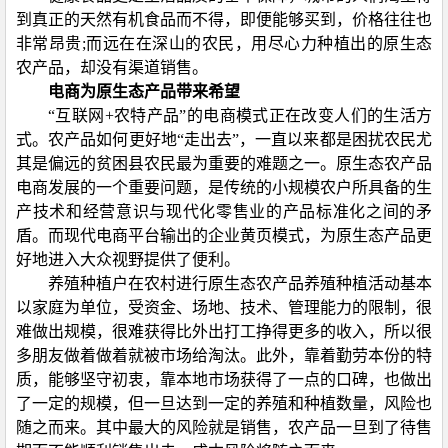
到真正的天然有机食品而不得，即便能够买到，价格往往也
非常昂贵;而远在在深山的农民，用尽心力种植出的原生态
农产品，却没有渠道销售。
电商为原生态产品带来希望
“互联网+农特产品”的电商模式正在改变人们的生活方
式。农产品如何更好地“走出去”，一直以来都是困扰农民尤
其是偏远的贫困县农民最为重要的难题之一。原生态农产品
电商发展的一个重要问题，是传统的小规模农户所具备的生
产技术和经营意识与现代化零售业的产品标准化之间的矛
盾。而现代电商平台输出的企业黄页模式，为原生态产品更
好地进入大众视野提供了便利。
养殖种植户在农村进行原生态农产品养殖种植活动基本
以家庭为单位，受资金、场地、技术、管理能力的限制，很
难做出规模，很难获得比外出打工挣得更多的收入，所以很
多朋友做着做着就被市场给淘汰。此外，靠着勤劳本份的特
质，能够坚守初衷，靠本地市场获得了一点的口碑，也做出
了一定的规模，但一旦达到一定的养殖和种植数量，风险也
随之而来。其中最大的风险就是销售，农产品一旦到了待售