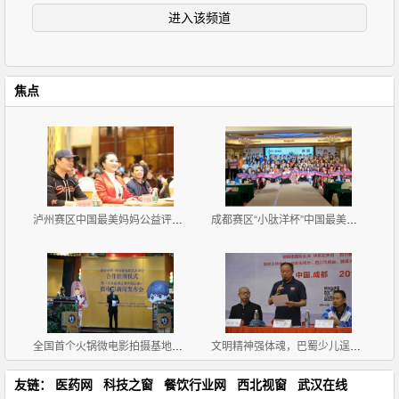
进入该频道
焦点
泸州赛区中国最美妈妈公益评选大赛新闻发布会暨首场海
成都赛区“小肽洋杯”中国最美妈妈公益评选大赛首场海
全国首个火锅微电影拍摄基地挂牌《天方夜谭之耍爷闯江
文明精神强体魂，巴蜀少儿逞英豪
友链：
医药网
科技之窗
餐饮行业网
西北视窗
武汉在线