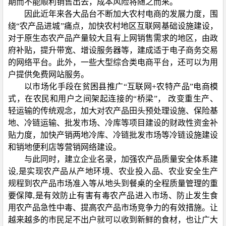
期而不能顺利销售出去，成本风险将随之而来。
因此近年来各大品台不断加大农村电商的发展力度，围
绕“农产品进城”痛点，加快农村地区互联网基础设施建设，
对于原生态农产品产量较大且有上网销售需求的地区，由政
府补贴，提升带宽、增设服务器等，建成适于电子商务交易
的网络平台。此外，一些大型综合类电商平台，还可以为用
户提供免费网站服务。
以市场化手段在贫困县推广“互联网+农特产品”电商模
式，在农民和用户之间架起连接的“桥梁”， 改变重生产、
轻运输的传统观念，加大对农产品田头预处理设施、保险基
地、冷链运输、批发市场、冷库等项目建设的财政性资金补
贴力度，加快产销两地冷库、冷链批发市场等冷链设施建设
和销地便利店等营销网络建设。
与此同时，建立企业名录，加强农产品质量安全体系建
设,是实现农产品从产地环境、农业投入品、农业安全生产
规程到农产品市场准入等从地头到餐桌的全程质量管理的重
要保障,是有效防止有害有毒农产品进入市场、防止发生食
用农产品急性中毒、提高农产品市场竞争力的有效措施。让
越来越多的市民足不出户就可以收到新鲜的食材，也让广大