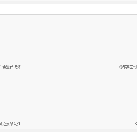
布会暨首场海
成都赛区“
谭之耍爷闯江