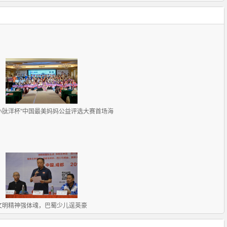
小肽洋杯”中国最美妈妈公益评选大赛首场海
文明精神强体魂，巴蜀少儿逞英豪