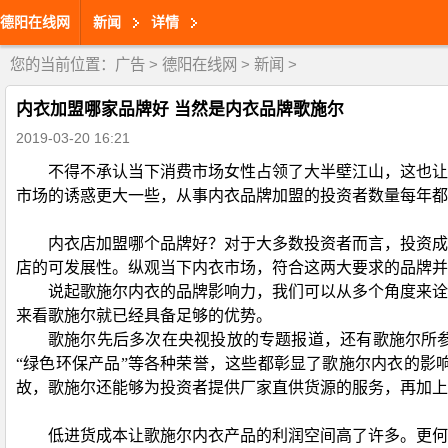
德阳在线网
新闻
详情
您的当前位置：
广告
>
德阳在线网
>
新闻
>
内衣加盟哪家品牌好 当然是内衣品牌歌施尔
2019-03-20 16:21
不得不承认当下消费市场女性占领了大半壁江山，这也让
市场的诱惑更大一些，从事内衣品牌加盟的投资者数量每年都
内衣店加盟哪个品牌好？对于大多数投资者而言，投资成
店的可发展性。纵观当下内衣市场，符合这两大要求的品牌并
说起歌施尔内衣的品牌影响力，我们可以从多个角度来诠
来看歌施尔就已经具备足够的优势。
歌施尔先后多次在央视投放的专题报道，还有歌施尔所参
“绿色环保产品”等各种荣誉，这些都彰显了歌施尔内衣的影
故，歌施尔还能够为投资者提供厂家直供货源的服务，再加上
低进货成本让歌施尔内衣产品的利润空间高了许多。更何