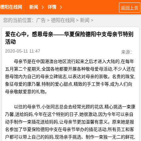
德阳在线网
新闻
详情
返回上页
您的当前位置：
广告
>
德阳在线网
>
新闻
>
爱在心中，感恩母亲——华夏保险德阳中支母亲节特别
活动
2020-05-11 11:47
来源：
母亲节是在中国港澳台地区流行起来之后才进入大陆的,在每年
五月第二个星期天,全国各地都要开展各种敬母爱母活动,不少人还在
慈母馆内为自己的母亲立碑铭志,以表达对母亲的崇敬。名贵的珠宝,
象征母爱的康乃馨,特制的爱心甜点,精致的手工贺卡等,成为人们向
母亲敬献爱意的礼物。
以往的母亲节,小张同志总会去经常光顾的花店,精心挑选一束康
乃馨,送给妈妈,今年在这个特别的日子,她很激动,因为今年可以亲自
动手制作一束插花送给妈妈,让母亲节更加温馨有意义。原来她是报
名参加了华夏保险德阳中支在母亲节举办的插花活动,所有员工和客
户都可以带上自己的妈妈,现场亲手挑选、制作一束独一无二的鲜花,