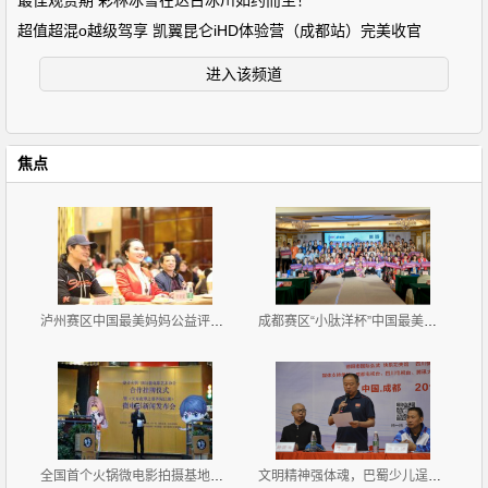
最佳观赏期 彩林冰雪在达古冰川如约而至！
超值超混o越级驾享 凯翼昆仑iHD体验营（成都站）完美收官
进入该频道
焦点
泸州赛区中国最美妈妈公益评选大赛新闻发布会暨首场海
成都赛区“小肽洋杯”中国最美妈妈公益评选大赛首场海
全国首个火锅微电影拍摄基地挂牌《天方夜谭之耍爷闯江
文明精神强体魂，巴蜀少儿逞英豪