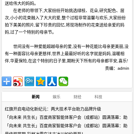
送给伟大的妈妈。
在老师的带领下,大家纷纷开始挑选绿枝、花朵,研究配色、层
次,小小的花束融入了大大的爱,整个过程非常温馨与欢乐,大家纷纷
拍下美美的照片,留下珍贵的回忆,将现场制作的花束送给亲爱的妈
妈,过了一个特别的母亲节。
世间没有一种爱能超越母亲的爱,没有一种花能比母亲更美丽,没
有一种面容比母亲更慈祥,世界上最最好听的名字就是妈妈,温暖相
伴,华夏保险,在这个特别的日子里,期盼天下所有的母亲都平安,喜乐!
责编：admin
新闻
娱乐
财经
科技
红旗开启电动化新纪元：两大技术平台助力品牌升级
「向未来 共生长」百度商家智能体客户会（成都站）圆满落幕：助
「向未来 共生长」百度商家智能体客户会（成都站）圆满落幕：助