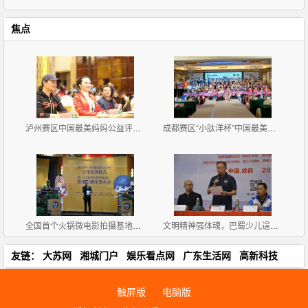
焦点
泸州赛区中国最美妈妈公益评选大赛新闻发布会暨首场海
成都赛区“小肽洋杯”中国最美妈妈公益评选大赛首场海
全国首个火锅微电影拍摄基地挂牌《天方夜谭之耍爷闯江
文明精神强体魂，巴蜀少儿逞英豪
友链：
大苏网
湘城门户
娱乐看点网
广东生活网
高新科技
触屏版
电脑版