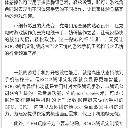
体感操作可应用于多款腾讯游戏，轻松设置，即可让游戏角
色同时表现出不同体感手势的不同操作，让玩家体验身临其
境的游戏乐趣。
小细节彰显的大改变，充电口尾变腰的贴心设计，让充
电时游戏操作免去充电线卡手，妨碍操作之苦，让玩家畅快
的放出大招，轻松取胜。这一贴心的细节设计，无疑让
ROG3腾讯定制版成为当之无愧的游戏手机王者和当之无愧
的行业领军产品。
一般的游戏手机打开极致性能后，就是高压状态持续到
手机被榨干。但ROG3腾讯定制版就会显得更加智能。
ROG3的专属优化功能是专门针对大型腾讯手游，与腾讯公
司联合升级的一款专属功能，它的Solar Core技术，可以根
据玩家在使用手机时的上千场数据模拟来调配手机的
GPU、CPU、内存以及网络的情况。全面激发手机的潜
力，为玩家提供稳定的极速画面需求，保证手机顺畅无忧。
此外，CFM玩家千万不要忘记哟，ROG3腾讯定制版专