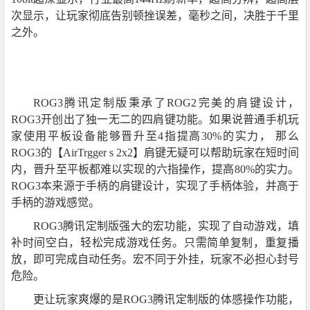
次显示，让玩家彻底告别顿挫误差，毫秒之间，决胜于千里
之外。
ROG3腾讯定制版秉承了ROG2完美的肩键设计，
ROG3开创出了独一无二的四肩键功能。如果说普通手机玩
家使用平板设备能够晋升至4指提高30%的实力， 那么
ROG3的【AirTrgger s 2x2】肩键无疑可以帮助玩家在短时间
内，晋升至平板都难以实现的六指操作，提高80%的实力。
ROG3本来源于手柄的肩键设计，实现了手柄体验，并高于
手柄的游戏感觉。
ROG3腾讯定制版强大的宏功能，实现了自动游戏，填
补时间空白，轻松完成游戏任务。只需简单复制，重复播
放，即可完成自动任务。宏不同于外挂，玩家不必担心封号
危险。
更让玩家爽爆的是ROG3腾讯定制版的体感操作功能，