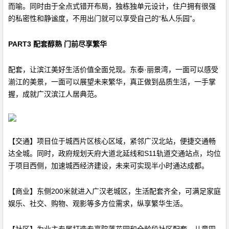
而喻。同时由于全点式错开布局，独栋独单元设计，住户拥有很强
的私密性和静谧度，不用出门就可以享受自己的“私人乐园”。
PART3 配套醇熟 门前尽享繁华
配套，让滨江美好生活价值全面兑现。东泰·丽景湾，一面可以感受
湔江的美景，一面可以展望未来繁华，真正做到品质生活，一手掌
握，成就广汉滨江人居典范。
【交通】项目位于城西片区核心区域，紧邻广汉北站，便捷交通畅
达全城。同时，政府规划天府大道北延线和S11轨道交通站点，均位
于项目西侧，加速城西经济建设，未来可实现半小时通达成都。
【商业】东侧200米就进入广汉老城区，生活配套齐全，可满足家庭
娱乐、社交、购物、观影等多方位需求，纵享繁华生活。