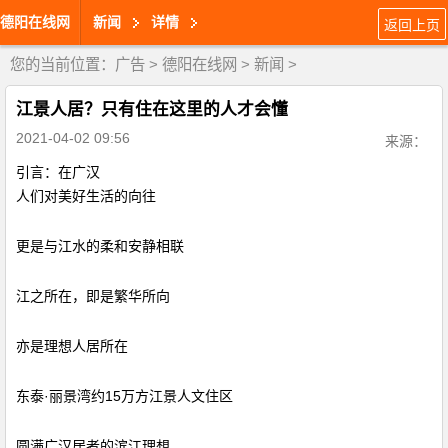
德阳在线网
新闻
详情
返回上页
您的当前位置：
广告
>
德阳在线网
>
新闻
>
江景人居？只有住在这里的人才会懂
2021-04-02 09:56
来源：
引言：在广汉
人们对美好生活的向往
更是与江水的柔和安静相联
江之所在，即是繁华所向
亦是理想人居所在
东泰·丽景湾约15万方江景人文住区
圆满广汉居者的滨江理想