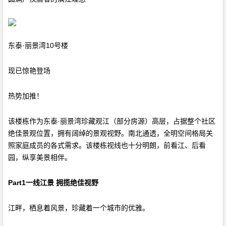
东泰·丽景湾10号楼
现已惊艳登场
热势加推！
该楼栋作为东泰·丽景湾珍藏观江（部分房源）高层，占据整个社区
绝佳景观位置，拥有阔绰的景观视野。南北通透，全明空间格局关
照家庭成员的各式需求。该楼栋视线也十分明朗，前看江、后看
园，纵享美景相伴。
Part1一线江景 拥揽绝佳视野
江畔，栖息着风景，珍藏着一个城市的优雅。