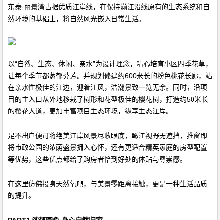
东泰·丽景湾占据优质江岸线，在保持湔江沿线原有的生态系统和自
然环境的基础上，将自然风光嵌入日常生活。
以“自然、生态、休闲、亲水”为设计理念，精心培育小区四季花草，
让每个季节都葱郁芬芳。并规划修建约600米长的粉色桃花长廊，站
在亲水性极佳的江边，迎着江风，浩瀚景致一览无余。同时，沿项
目的主入口从外地移栽了树形和花型极佳的樱花树，打造约50米长
的樱花大道，更加丰富项目生态环境，纵享生态江岸。
足不出户便可将绝美江岸风景尽收眼底，瞰江视野无遮挡，推窗即
将市政公园的浓荫盛景拥入心怀，还有更适合精英家庭的房型配置
等优势，这些优点都给了购房者恰到好处的体贴与尊崇感。
在这里仿佛投身天然氧吧，与美景零距离接触，更是一种生活品质
的提升。