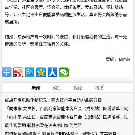
【社区】为业主专属打造专享院落花园和全龄段社区配套，儿童四
点学堂、社区会客厅、泛会所、休闲茶室、爱心驿站、便利货站
等，让业主足不出户便能享受品质圈层生活，真正将会所藏纳于品
质居所。
结尾：东泰地产每一次时间的洗练，都打磨着独特的生活，每一处
健康的居所，都承载其独有的关怀。
责编：admin
新闻
娱乐
财经
科技
红旗开启电动化新纪元：两大技术平台助力品牌升级
「向未来 共生长」百度商家智能体客户会（成都站）圆满落幕：助
「向未来 共生长」百度商家智能体客户会（成都站）圆满落幕：助
最佳观赏期 彩林冰雪在达古冰川如约而至！
超值超混o越级驾享 凯翼昆仑iHD体验营（成都站）完美收官