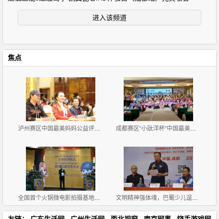
进入该频道
焦点
泸州赛区中国最美妈妈公益评选大赛新闻发布会暨首场海
成都赛区“小肽洋杯”中国最美妈妈公益评选大赛首场海
全国首个火锅微电影拍摄基地挂牌《天方夜谭之耍爷闯江
文明精神强体魂，巴蜀少儿逞英豪
友链：
广东生活网
广州生活网
西北视窗
南京网事
饶手游戏网