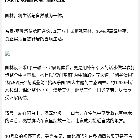
PART2 浓郁园色 身心自然归家
园林，将生活与自然融为一体。
东泰·丽景湾依势匠造约3.1万方中式景观园林，35%超高绿地率，
真正实现自然舒居的园境生活。
园林设计采用“一轴三带”景观体系，更是用外部引入的活水做串联打
造整个中庭景观，构建以“登门望府“为中轴的迎宾大道，“幽谷清泉”
“探趣流云”“花溪叠韵”“拾趣乐园”四大主题的生态园林。约1200㎡活
水镜湖，绵延整个小区，漫步其边，解除工作一日的辛劳，尽情享
受归家闲情。
清晨，站在阳台上，深深地吸上一口气，在空气中享受着花草树木
的清香，感觉鲜花在家里绽放一般，让家成为接近自然的地方。
10号楼的视野开阔，采光充足，南北通透的户型通风效果更是不言