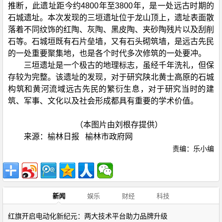
推断，此遗址距今约4800年至3800年，是一处远古时期的
石城遗址。本次发现的三垣遗址位于龙山顶上，遗址表面散
落着不同纹饰的红陶、灰陶、黑皮陶、夹砂陶残片以及刮削
石等。石城垣既有石片垒墙，又有石头砌筑墙，是远古先民
的一处重要聚集地，也是各个时代多次修筑的一处要冲。
三垣遗址是一个极古的地理标志，虽经千年洗礼，但保
存较为完整。该遗址的发现，对于研究陕北黄士高原的石城
构筑和黄河流域远古先民的繁衍生息，对于研究当时的建
筑、军事、文化以及社会形成都具有重要的学术价值。
（本图片由刘根存提供）
来源：榆林日报 榆林市政府网
责编：乐小编
新闻
娱乐
财经
科技
红旗开启电动化新纪元：两大技术平台助力品牌升级