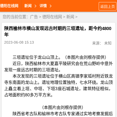
德阳在线网
新闻
详情
返回上页
您的当前位置：
广告
>
德阳在线网
>
新闻
>
陕西榆林市横山发现远古时期的三垣遗址，距今约4800
年
2023-06-08 15:13
来源： 未知
三垣遗址位于龙山山顶上。（本图片由刘根存提供）
近日，陕西榆林市大夏嘉平陵研究会在荒山野岭中意外
发现一座远古时期的三垣遗址。
本次发现的三垣遗址位于横山区高镇李家坬村附近铁龙
寺东南面的龙山上。遗址地理位置独特，七水环绕。龙山顶
上矗立着上垣、中垣、下垣3座石城遗址，建筑特征相似，
占地面积约80多万平方米。
（本图片由刘根存提供）
陕西省考古队和榆林市考古队专家通过实地考察发掘后